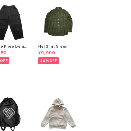
le Knee Denim
Nel Shirt Green
er Pants Black
880
¥9,900
OFF
40%OFF