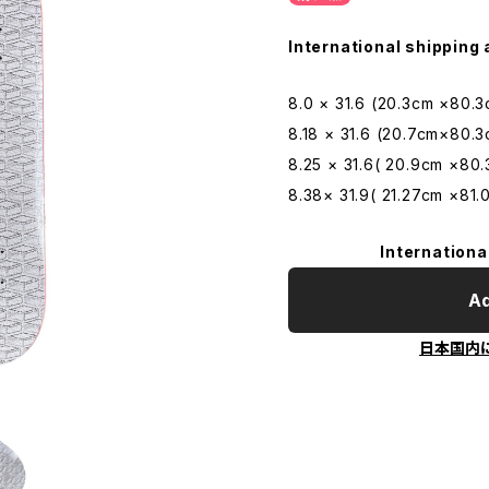
International shipping 
8.0 × 31.6 (20.3cm ×80.
8.18 × 31.6 (20.7cm×80.
8.25 × 31.6( 20.9cm ×80
8.38× 31.9( 21.27cm ×81.
Internationa
Ad
日本国内