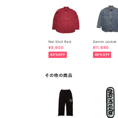
Nel Shirt Red
Denim Jacket 
¥9,900
¥11,880
40%OFF
40%OFF
その他の商品