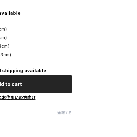
available
3cm)
3cm)
.3cm)
03cm)
l shipping available
d to cart
にお住まいの方向け
通報する