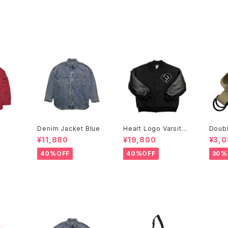
Denim Jacket Blue
Heart Logo Varsity
Doubl
Jacket
ge
¥11,880
¥19,800
¥3,
40%OFF
40%OFF
30%