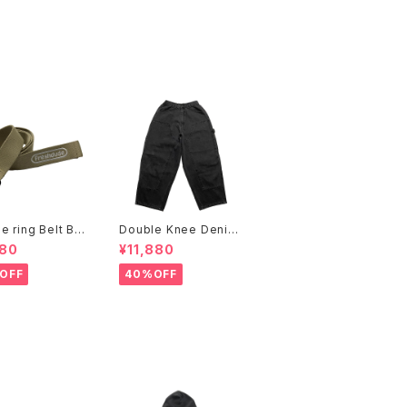
e ring Belt Bei
Double Knee Denim
Painter Pants Black
080
¥11,880
OFF
40%OFF