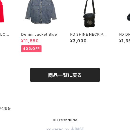
 LOG
Denim Jacket Blue
FD SHINE NECK PO
FD D
UCH
KS
¥11,880
¥3,000
¥1,6
40%OFF
商品一覧に戻る
づく表記
© Freshdude
Powered by