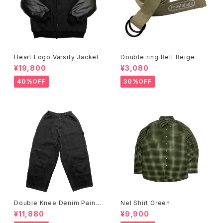
Heart Logo Varsity Jacket
Double ring Belt Beige
¥19,800
¥3,080
40%OFF
30%OFF
Double Knee Denim Painte
Nel Shirt Green
r Pants Black
¥11,880
¥9,900