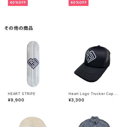
40%OFF
40%OFF
その他の商品
HEART STRIPE
Heart Logo Trucker Cap Bl
ack
¥9,900
¥3,300