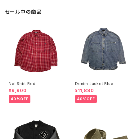
セール中の商品
Nel Shirt Red
Denim Jacket Blue
¥9,900
¥11,880
40%OFF
40%OFF