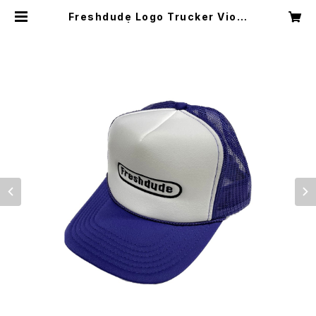
Freshdude Logo Trucker Viole
t | Freshdude