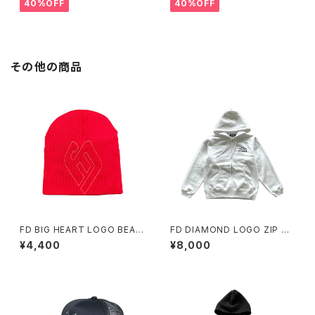
40%OFF
40%OFF
その他の商品
FD BIG HEART LOGO BEAN
FD DIAMOND LOGO ZIP H
IE RED
OODY WHITE
¥4,400
¥8,000