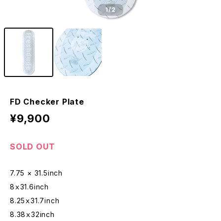
1
/2
FD Checker Plate
¥9,900
SOLD OUT
7.75 × 31.5inch
8ｘ31.6inch
8.25ｘ31.7inch
8.38ｘ32inch