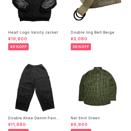
Heart Logo Varsity Jacket
Double ring Belt Beige
¥19,800
¥3,080
40%OFF
30%OFF
Double Knee Denim Painte
Nel Shirt Green
r Pants Black
¥11,880
¥9,900