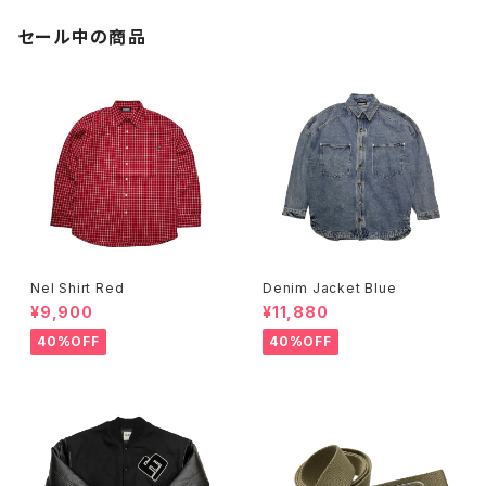
セール中の商品
Nel Shirt Red
Denim Jacket Blue
¥9,900
¥11,880
40%OFF
40%OFF