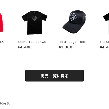
 LOG
SHINE TEE BLACK
Heart Logo Trucker
FRES
Cap Black
LACK
¥4,400
¥3,300
¥4,
商品一覧に戻る
づく表記