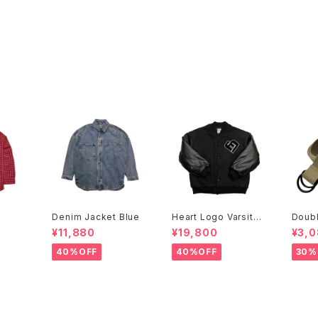
Denim Jacket Blue
Heart Logo Varsity
Doubl
Jacket
ge
¥11,880
¥19,800
¥3,
40%OFF
40%OFF
30%