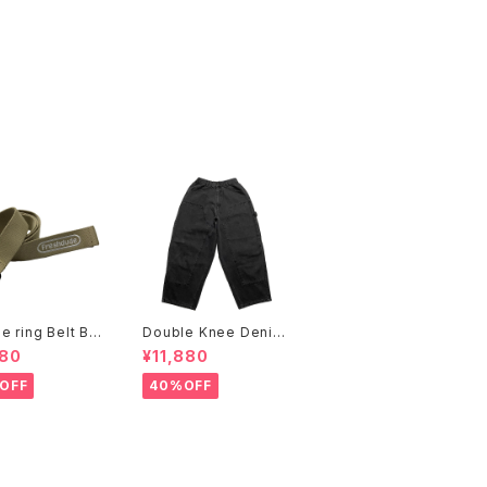
e ring Belt Bei
Double Knee Denim
Painter Pants Black
080
¥11,880
OFF
40%OFF