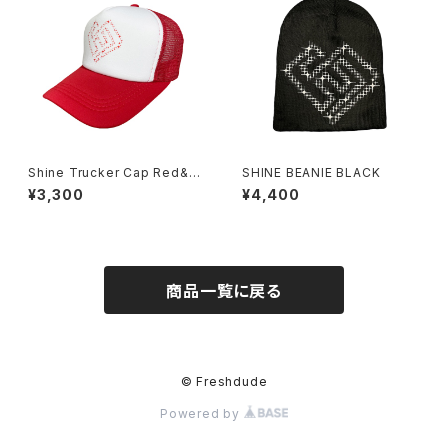
Shine Trucker Cap Red&W
SHINE BEANIE BLACK
hite
¥3,300
¥4,400
商品一覧に戻る
© Freshdude
Powered by