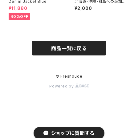
Denim Jacket Blue
北海道・沖縄・離島への追加送
料
¥11,880
¥2,000
40%OFF
商品一覧に戻る
© Freshdude
Powered by
ショップに質問する