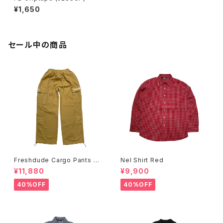
¥1,650
セール中の商品
Freshdude Cargo Pants Be
Nel Shirt Red
ige
¥11,880
¥9,900
40%OFF
40%OFF