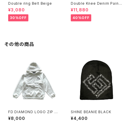
Double ring Belt Beige
Double Knee Denim Painte
r Pants Black
¥3,080
¥11,880
30%OFF
40%OFF
その他の商品
FD DIAMOND LOGO ZIP H
SHINE BEANIE BLACK
OODY WHITE
¥8,000
¥4,400