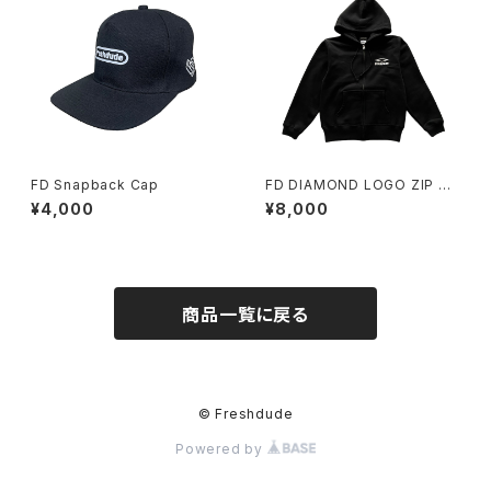
FD Snapback Cap
FD DIAMOND LOGO ZIP H
OODY BLACK
¥4,000
¥8,000
商品一覧に戻る
© Freshdude
Powered by