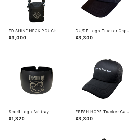
FD SHINE NECK POUCH
DU/DE Logo Trucker Cap B
lack
¥3,000
¥3,300
Smell Logo Ashtray
FRESH HOPE Trucker Cap
Black
¥1,320
¥3,300