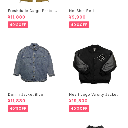
Freshdude Cargo Pants Be
Nel Shirt Red
ige
¥11,880
¥9,900
40%OFF
40%OFF
Denim Jacket Blue
Heart Logo Varsity Jacket
¥11,880
¥19,800
40%OFF
40%OFF