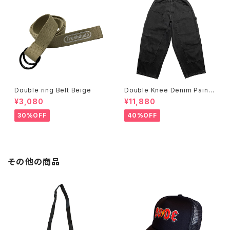
Double ring Belt Beige
Double Knee Denim Painte
r Pants Black
¥3,080
¥11,880
30%OFF
40%OFF
その他の商品