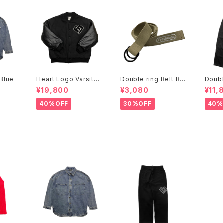
Blue
Heart Logo Varsity
Double ring Belt Bei
Doub
Jacket
ge
Paint
¥19,800
¥3,080
¥11,
40%OFF
30%OFF
40%