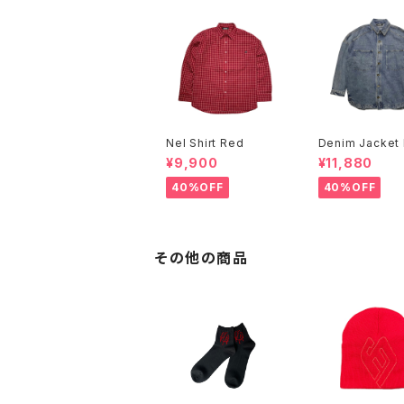
Nel Shirt Red
Denim Jacket 
¥9,900
¥11,880
40%OFF
40%OFF
その他の商品