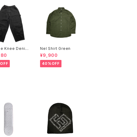
le Knee Denim
Nel Shirt Green
er Pants Black
880
¥9,900
OFF
40%OFF