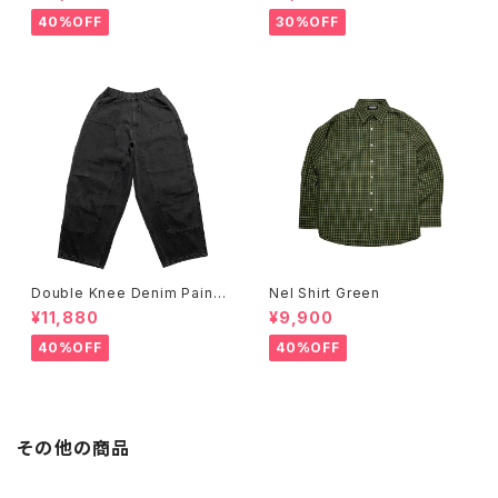
40%OFF
30%OFF
Double Knee Denim Painte
Nel Shirt Green
r Pants Black
¥11,880
¥9,900
40%OFF
40%OFF
その他の商品