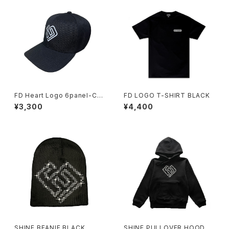
FD Heart Logo 6panel-Ca
FD LOGO T-SHIRT BLACK
p Black
¥3,300
¥4,400
SHINE BEANIE BLACK
SHINE PULLOVER HOODY