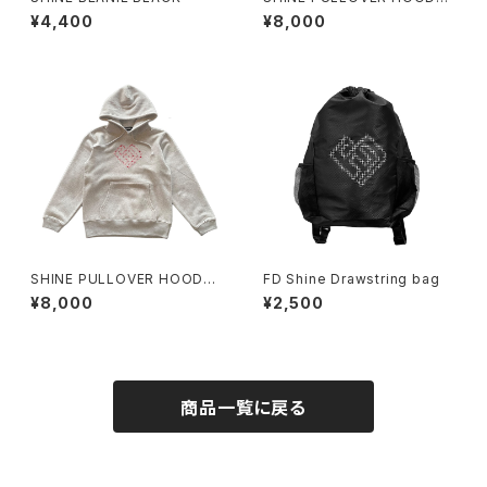
BLACK
¥4,400
¥8,000
SHINE PULLOVER HOODY
FD Shine Drawstring bag
GRAY
¥8,000
¥2,500
商品一覧に戻る